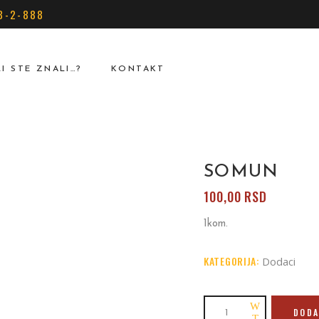
8-2-888
LI STE ZNALI…?
KONTAKT
No produ
SOMUN
100,00
RSD
1kom.
KATEGORIJA:
Dodaci
Somun
DODA