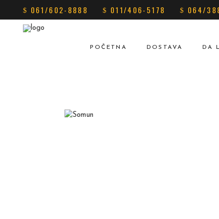
061/602-8888
011/406-5178
064/38
POČETNA
DOSTAVA
DA 