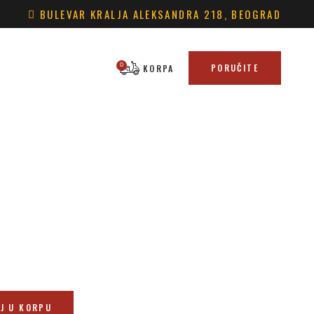
BULEVAR KRALJA ALEKSANDRA 218, BEOGRAD
PORUČITE
0
KORPA
cts in the cart.
J U KORPU