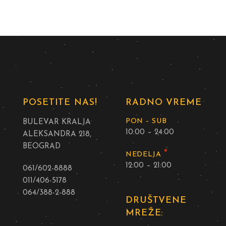
POSETITE NAS!
RADNO VREME
PON – SUB
BULEVAR KRALJA
10:00 – 24:00
ALEKSANDRA 218,
BEOGRAD
*
NEDELJA
12:00 – 21:00
061/602-8888
011/406-5178
064/388-2-888
DRUŠTVENE
MREŽE: