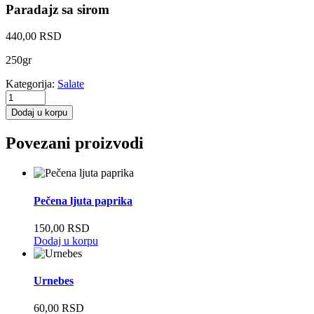
Paradajz sa sirom
440,00
RSD
250gr
Kategorija:
Salate
Paradajz
sa
Dodaj u korpu
sirom
quantity
Povezani proizvodi
Pečena ljuta paprika
150,00
RSD
Dodaj u korpu
Urnebes
60,00
RSD