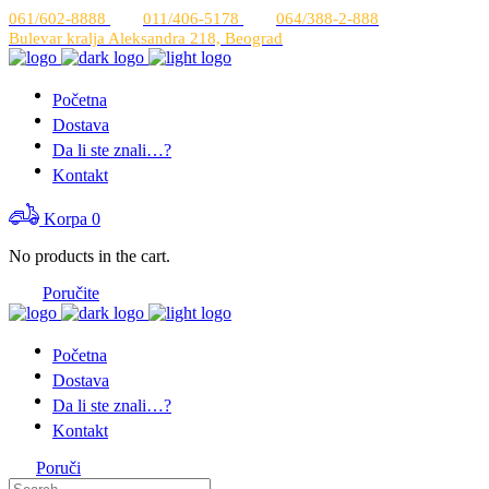
061/602-8888
011/406-5178
064/388-2-888
Bulevar kralja Aleksandra 218, Beograd
Početna
Dostava
Da li ste znali…?
Kontakt
Korpa
0
No products in the cart.
Poručite
Početna
Dostava
Da li ste znali…?
Kontakt
Poruči