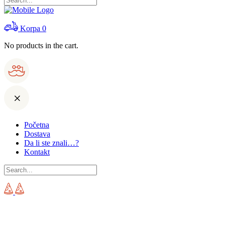
Korpa
0
No products in the cart.
Početna
Dostava
Da li ste znali…?
Kontakt