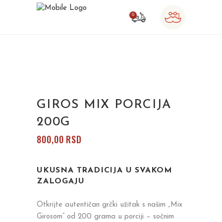
0
o products in the cart.
GIROS MIX PORCIJA
200G
800,00
RSD
UKUSNA TRADICIJA U SVAKOM
ZALOGAJU
Otkrijte autentičan grčki užitak s našim „Mix
Girosom“ od 200 grama u porciji – sočnim