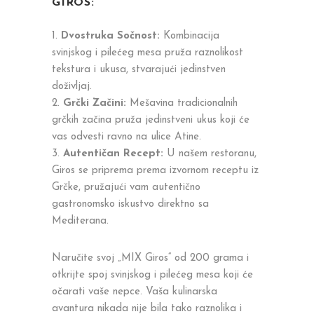
GIROS:
Dvostruka Sočnost:
Kombinacija
svinjskog i pilećeg mesa pruža raznolikost
tekstura i ukusa, stvarajući jedinstven
doživljaj.
Grčki Začini:
Mešavina tradicionalnih
grčkih začina pruža jedinstveni ukus koji će
vas odvesti ravno na ulice Atine.
Autentičan Recept:
U našem restoranu,
Giros se priprema prema izvornom receptu iz
Grčke, pružajući vam autentično
gastronomsko iskustvo direktno sa
Mediterana.
Naručite svoj „MIX Giros“ od 200 grama i
otkrijte spoj svinjskog i pilećeg mesa koji će
očarati vaše nepce. Vaša kulinarska
avantura nikada nije bila tako raznolika i