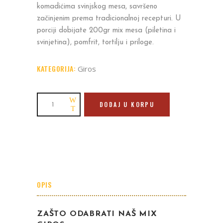
komadićima svinjskog mesa, savršeno
začinjenim prema tradicionalnoj recepturi. U
porciji dobijate 200gr mix mesa (piletina i
svinjetina), pomfrit, tortilju i priloge.
KATEGORIJA:
Giros
Giros
DODAJ U KORPU
mix
porcija
200g
quantity
OPIS
ZAŠTO ODABRATI NAŠ MIX